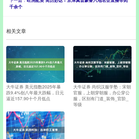
千余个
相关文章
大牛证券 美元指数2025年暴
大牛证券 尚织汉服学塾：宋朝
跌9.4%创八年最大跌幅，日元
官服，上朝穿朝服，办公穿公
逼近157.90十个月低点
服，区别有门道_装饰_官阶_
等级