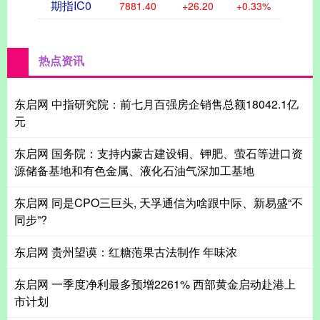
期指IC0
7881.40
+26.20
+0.33%
热点资讯
东启网 中指研究院：前七月百强房企销售总额18042.1亿
元
东启网 国务院：支持内蒙古建设铜、钾肥、萤石等进口资
源储备基地和有色金属、液化石油气深加工基地
东启网 同是CPO三巨头, 天孚通信为啥跟中际、新易盛“不
同步”?
东启网 贵州望谟：红糖萢果古法制作 年味浓
东启网 一季度净利最多预增2261% 西部黄金启动赴港上
市计划