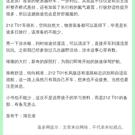
这是原厂改装的硬派越野车，一步到位。其底盘不仅仅是前后五连
杆整齐桥式悬挂，还有加装了长行程的氮气避震，行驶舒适性提升
很多，所以这趟旅途也会是舒舒服服的。
212 T01车很长，空间自然大，物资装备都可以装得下，毕竟是长
途多日旅行，该准备的不能少。
秀一下涉水喉，到时候途径溪流，可以清凉下，直接开车到溪流里
玩玩。之前我已经参加过几次越野活动，涉水这事心里有数。
璀璨的大灯，新奇的探照灯，为我们即将开始的旅途保驾护航。
座椅舒适，转向精准，212 T01长风版还有道路标志识别和自适应
巡航，这一路上虽然只有我自己开车，想来也不会疲惫。当然也要
注意休息。
小书包不能少，这次不是说带孩子的学习资料，而是212 T01的备
胎，有备无患么
发布于：湖北省
嘉多网提示：文章来自网络，不代表本站观点。