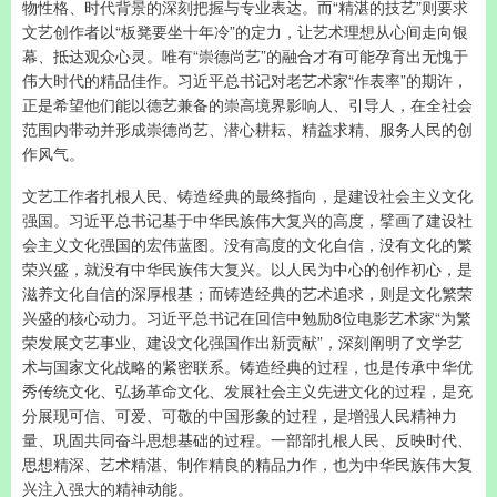
物性格、时代背景的深刻把握与专业表达。而“精湛的技艺”则要求
文艺创作者以“板凳要坐十年冷”的定力，让艺术理想从心间走向银
幕、抵达观众心灵。唯有“崇德尚艺”的融合才有可能孕育出无愧于
伟大时代的精品佳作。习近平总书记对老艺术家“作表率”的期许，
正是希望他们能以德艺兼备的崇高境界影响人、引导人，在全社会
范围内带动并形成崇德尚艺、潜心耕耘、精益求精、服务人民的创
作风气。
文艺工作者扎根人民、铸造经典的最终指向，是建设社会主义文化
强国。习近平总书记基于中华民族伟大复兴的高度，擘画了建设社
会主义文化强国的宏伟蓝图。没有高度的文化自信，没有文化的繁
荣兴盛，就没有中华民族伟大复兴。以人民为中心的创作初心，是
滋养文化自信的深厚根基；而铸造经典的艺术追求，则是文化繁荣
兴盛的核心动力。习近平总书记在回信中勉励8位电影艺术家“为繁
荣发展文艺事业、建设文化强国作出新贡献”，深刻阐明了文学艺
术与国家文化战略的紧密联系。铸造经典的过程，也是传承中华优
秀传统文化、弘扬革命文化、发展社会主义先进文化的过程，是充
分展现可信、可爱、可敬的中国形象的过程，是增强人民精神力
量、巩固共同奋斗思想基础的过程。一部部扎根人民、反映时代、
思想精深、艺术精湛、制作精良的精品力作，也为中华民族伟大复
兴注入强大的精神动能。