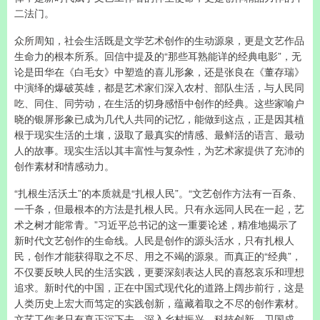
二法门。
众所周知，社会生活既是文学艺术创作的生动源泉，更是文艺作品
生命力的根本所系。回信中提及的“那些耳熟能详的经典电影”，无
论是田华在《白毛女》中塑造的喜儿形象，还是张良在《董存瑞》
中演绎的爆破英雄，都是艺术家们深入农村、部队生活，与人民同
吃、同住、同劳动，在生活的切身感悟中创作的经典。这些家喻户
晓的银屏形象已成为几代人共同的记忆，能做到这点，正是因其植
根于现实生活的土壤，汲取了最真实的情感、最鲜活的语言、最动
人的故事。现实生活以其丰富性与复杂性，为艺术家提供了充沛的
创作素材和情感动力。
“扎根生活沃土”的本质就是“扎根人民”。“文艺创作方法有一百条、
一千条，但最根本的方法是扎根人民。只有永远同人民在一起，艺
术之树才能常青。”习近平总书记的这一重要论述，精准地揭示了
新时代文艺创作的生命线。人民是创作的源头活水，只有扎根人
民，创作才能获得取之不尽、用之不竭的源泉。而真正的“经典”，
不仅要反映人民的生活实践，更要深刻表达人民的喜怒哀乐和理想
追求。新时代的中国，正在中国式现代化的道路上阔步前行，这是
人类历史上宏大而笃定的实践创新，蕴藏着取之不尽的创作素材。
文艺工作者只有真正沉下去，深入乡村振兴、科技创新、卫国戍