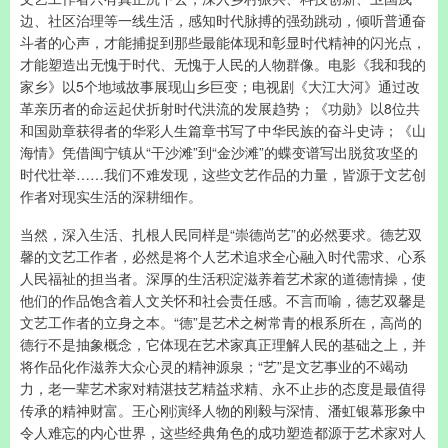
边、社区治理等一线生活，感知时代脉搏的强劲跳动，倾听普通奋
斗者的心声，才能捕捉到那些最能体现和彰显时代精神的闪光点，
才能塑造出无愧于时代、无愧于人民的人物群像。电影《我和我的
家乡》以5个地域故事展现山乡巨变；电视剧《大江大河》通过改
革亲历者的命运起伏折射时代洪流的发展趋势；《功勋》以8位共
和国勋章获得者的华彩人生篇章书写了中华民族的奋斗史诗；《山
海情》凭借闽宁镇从“干沙滩”到“金沙滩”的蝶变谱写出脱贫攻坚的
时代壮举……我们不难发现，这些文艺作品的力量，皆源于文艺创
作者对现实生活的深耕细作。
当然，深入生活、扎根人民同样是“崇德尚艺”的必然要求。德艺双
馨的文艺工作者，必然是将个人艺术追求全心融入时代需求、心系
人民福祉的担当者。深厚的生活积淀滋养着艺术家的道德情操，使
他们的作品饱含着人文关怀和社会责任感。不言而喻，德艺双馨是
文艺工作者的立身之本。“德”是艺术之树常青的根系所在，高尚的
德行不是抽象概念，它体现在艺术家真正理解人民的基础之上，并
将作品化作滋养大众心灵的精神源泉；“艺”是文艺事业的不竭动
力，老一辈艺术家对精湛技艺精益求精、永不止步的态度是最值得
传承的精神财富。王心刚演绎人物的刚毅与深情、潘虹银幕形象中
令人难忘的内心世界，这些经典角色的成功塑造都源于艺术家对人