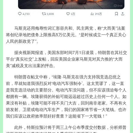
马斯克还用侮辱性词汇形容共和、民主两党，称“大而美”法案
将创纪录地把债务上限推高5万亿美元。“是时候成立一个真正关心
人民的新政党了”。
据央视新闻报道，美国东部时间7月1日凌晨，特朗普在其社交
平台“真实社交”上发帖，回应美国企业家马斯克对其力推的“大而
美”减税及支出法案的抨击。
特朗普在帖文中称，“埃隆·马斯克在强力支持我竞选总统之
前，早就知道我强烈反对‘电动汽车强制令’。这太荒谬了，这一直
是我竞选活动的主要部分。电动汽车没问题，但不应该强迫每个人
都拥有一辆。埃隆获得的补贴可能远远超过历史上任何一个人。如
果没有补贴，埃隆可能不得不关门大吉，回到南非老家。不再有火
箭发射、卫星或电动汽车生产，我们的国家将节省一大笔钱。也许
我们应该让政府效率部好好查查？这能省下一大笔钱！”
此外，特斯拉预计将于周三上午公布季度交付数据，分析师普