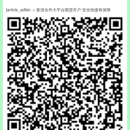
]article_adlist--> 新浪合作大平台期货开户 安全快捷有保障