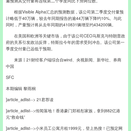
遍预测其交付量将连续第二个季度同比下滑两位数。
根据Visible Alpha汇总的预测数据，该公司第二季度交付量预
计略低于40万辆，较去年同期报告的逾44万辆下降约10%。与此
同时，产量预计将从去年同期的410831辆增至约434200辆。
在美国和欧洲等关键市场，由于该公司CEO马斯克与特朗普政
府的关系引发政治反弹，特斯拉今年的需求受到冲击。该公司第一
季度交付量已远低于预期。
来源丨21财经客户端综合自wind、央视新闻、新华社、券商
中国
SFC
本期编辑 黎雨桐
]article_adlist--> 21君荐读
]article_adlist-->传闻落地！香港豪门郑裕彤家族，拿到882亿港
元“救命钱”
]article_adlist-->小米员工公寓月租1999元，登上热搜！已预定网