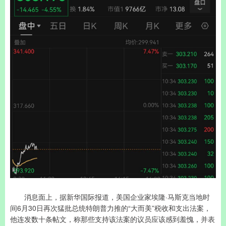
消息面上，据新华国际报道，美国企业家埃隆·马斯克当地时
间6月30日再次猛批总统特朗普力推的“大而美”税收和支出法案，
他连发数十条帖文，称那些支持该法案的议员应该感到羞愧，并表