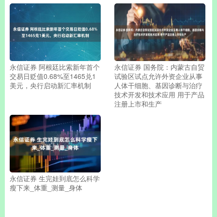
永信证券 阿根廷比索新年首个
永信证券 国务院：内蒙古自贸
交易日贬值0.68%至1465兑1
试验区试点允许外资企业从事
美元，央行启动新汇率机制
人体干细胞、基因诊断与治疗
技术开发和技术应用 用于产品
注册上市和生产
永信证券 生完娃到底怎么科学
瘦下来_体重_测量_身体