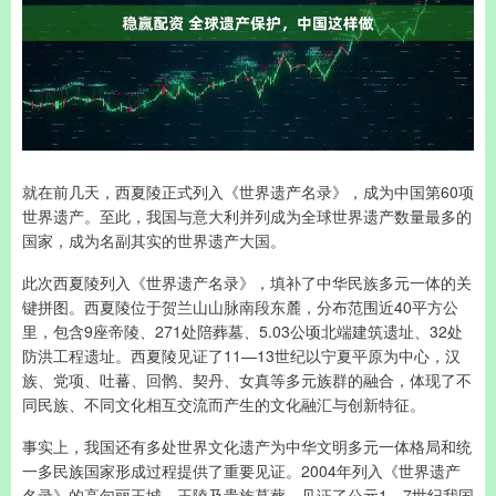
就在前几天，西夏陵正式列入《世界遗产名录》，成为中国第60项
世界遗产。至此，我国与意大利并列成为全球世界遗产数量最多的
国家，成为名副其实的世界遗产大国。
此次西夏陵列入《世界遗产名录》，填补了中华民族多元一体的关
键拼图。西夏陵位于贺兰山山脉南段东麓，分布范围近40平方公
里，包含9座帝陵、271处陪葬墓、5.03公顷北端建筑遗址、32处
防洪工程遗址。西夏陵见证了11—13世纪以宁夏平原为中心，汉
族、党项、吐蕃、回鹘、契丹、女真等多元族群的融合，体现了不
同民族、不同文化相互交流而产生的文化融汇与创新特征。
事实上，我国还有多处世界文化遗产为中华文明多元一体格局和统
一多民族国家形成过程提供了重要见证。2004年列入《世界遗产
名录》的高句丽王城、王陵及贵族墓葬，见证了公元1—7世纪我国