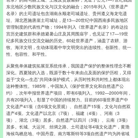
东北地区少数民族文化与汉文化的融合；2015年列入《世界遗产
名录》的土司遗址包含湖南永顺老司城遗址、贵州遵义海龙屯遗
址、湖北恩施唐崖土司城址，是13—20世纪中国西南多民族地区
管理制度的代表性产物；1994年列入《世界遗产名录》的布达拉
宫历史建筑群和承德避暑山庄及其周围庙宇，也见证了17—19世
纪多民族交往交流交融的历史。60处世界遗产，涵盖了农耕、游
牧、海洋文明，生动体现着中华文明突出的连续性、创新性、统一
性、包容性、和平性。
从聚焦单体建筑拓展至系统传承，我国遗产保护的整体性理念不断
深化。西夏陵的入选，既源于数十年来由点及面的保护历程，又得
益于“文化—生态”共同体保护模式，从历时性和共时性上都体现出
这种整体性。1985年，中国加入《保护世界文化和自然遗产公
约》，次年申报世界遗产项目，即有6项列入。1992—2000年间，
共有20项列入，彰显了中国的持续努力。目前的60项世界遗产中
文化遗产41项（含6项文化景观）、自然遗产15项，文化与自然双
遗产4项。文化遗产以北京（7项）、福建（4项）、河南（3
项）、湖北（3项）居多。自然遗产以四川（3项）、云南（3项）
居多。长城、大运河、丝绸之路、土司遗址等4项文化遗产，黄渤
海候鸟栖息地、中国丹霞、南方喀斯特等3项自然遗产均为跨省域