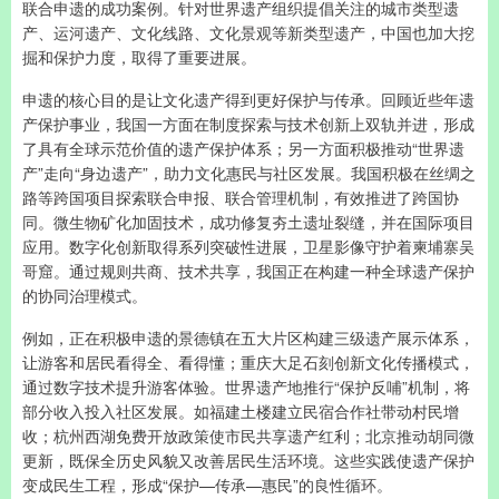
联合申遗的成功案例。针对世界遗产组织提倡关注的城市类型遗
产、运河遗产、文化线路、文化景观等新类型遗产，中国也加大挖
掘和保护力度，取得了重要进展。
申遗的核心目的是让文化遗产得到更好保护与传承。回顾近些年遗
产保护事业，我国一方面在制度探索与技术创新上双轨并进，形成
了具有全球示范价值的遗产保护体系；另一方面积极推动“世界遗
产”走向“身边遗产”，助力文化惠民与社区发展。我国积极在丝绸之
路等跨国项目探索联合申报、联合管理机制，有效推进了跨国协
同。微生物矿化加固技术，成功修复夯土遗址裂缝，并在国际项目
应用。数字化创新取得系列突破性进展，卫星影像守护着柬埔寨吴
哥窟。通过规则共商、技术共享，我国正在构建一种全球遗产保护
的协同治理模式。
例如，正在积极申遗的景德镇在五大片区构建三级遗产展示体系，
让游客和居民看得全、看得懂；重庆大足石刻创新文化传播模式，
通过数字技术提升游客体验。世界遗产地推行“保护反哺”机制，将
部分收入投入社区发展。如福建土楼建立民宿合作社带动村民增
收；杭州西湖免费开放政策使市民共享遗产红利；北京推动胡同微
更新，既保全历史风貌又改善居民生活环境。这些实践使遗产保护
变成民生工程，形成“保护—传承—惠民”的良性循环。