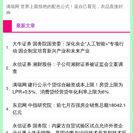
满瑞网 世界上最惊艳的配色公式！逼自己看完，衣品直接封
神
最新文章
大牛证券 国务院国资委：深化央企“人工智能+”专项行
1、
动 因企制宜培育新兴产业和未来产业
永信证券 湘财股份：子公司湘财证券被证监会立案调
2、
查
满瑞网 建行公示个贷综合融资成本上限！房贷上限为
3、
LPR+0.5%、消费贷经营贷年化利率上限为6%
东启网 中指研究院：前七月百强房企销售总额18042.1
4、
亿元
永信证券 国务院：内蒙古自贸试验区试点允许外资企
业从事人体干细胞、基因诊断与治疗技术开发和技术应
5、